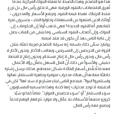
هذا هو التضخم. وهذا بالضبط ما تفعله البنوك المركزية عندما
تُغرق الاقتصادات بالنقود الورقية. فهي لا تخلق رأس مال، بل تزرع
فقط الارتباك. تهبط قيمة النقود، وترتفع الأسعار. والمدخرون –
أولئك الذين امتنعوا عن الاستهلاك وحاولوا البناء – يخسرون ثمرة
كفاحهم. أما النقود الجديدة؟ فهي تذهب أولًا إلى الحكومات، إلى
البنوك، وإلى أصحاب النفوذ السياسي. وما يتبقى من الفتات يصل
إلى عامة الناس بعد أن يكون قد فقد قيمته.
روثبارد سمّى ذلك باسمه: إنه سرقة. التضخم ضريبة خفيّة، ينقل
الثروة من الحريصين إلى المسرفين، ويعاقب الادّخار. وبدون ادّخار لا
رأس مال، وبدون رأس مال لا إنتاج مستدام، وبدون إنتاج لا اقتصاد
حقيقي. والأسوأ من ذلك أنّ المال السهل يضلّل روّاد الأعمال.
فعندما تُخفَّض أسعار الفائدة بشكل مصطنع، فذلك يرسل إشارة
خاطئة مفادها أن هناك مدخرات متوفرة وجاهزة للاستثمار، تعالوا
واستثمروا! ابنوا!”، فيندفع الناس لبناء مشاريع لا سند لها!” لكن في
الحقيقة، لا توجد مدخرات؛ إنها كذبة. وهذا ما يسميه النمساويون ”
سوء الاستثمار” أو “سوء تخصيص الموارد”. تماماً كما لو شيّد
كروزو مصنعاً للأسماك بلا عمّال ولا موارد، ثم انهار الوهم لاحقاً
ويضيع معه رأس المال.