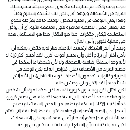
قوت يومه بالكاد. ثم خطرت له فكرة: إن صنع شبكةً، فسيصطاد
المزيد من الأسماك وبجهد أقل. لكن بناء الشبكة يستلزم وقتاً،
وهذا يعني التوقف عن الصيد لبعض الوقت، ما قد يعرّضه للجوع.
هنا يظهر معنى التضحية الحاضرة لأجل المنفعة الآتية. أي أن يؤجّل
استهلاكه ليُكوّن مدّخرات. هذا هو الادّخار. هذا هو الاستثمار. هذه
هي عملية تكوين رأس المال.
وبعد أن أنجز الشبكة، ارتفعت إنتاجيته. صار لديه فائض: يمكنه أن
يأكل أكثر، أن يرتاح أكثر، وأن يصنع أدوات أخرى. لقد أصبح أكثر ثراءً، لا
لأنه وجد أسماكًا إضافية بالصدفة، ولا لأن شخصًا ما أسقط في
حضنه المزيد من الأصداف (على افتراض أنه لم يكن الوحيد في
الجزيرة وكانوا يستخدمون الأصداف كوسيلة تبادل)، بل لأنه أنتج
شيئاً جديداً. لقد ادّخر، وبنى، وحسّن حاله.
لكن، تخيّل الآن روبنسون كروزو نفسه، لكن هذه المرة يأتي شخص
ما ويضاعف عدد الأصداف التي يستخدمها كعملة. هل يصبح كروزو
فجأةً أكثر ثراءً؟ لا. الشبكة لم تظهر من العدم. السمك لم يصبح
أسهل في الصيد. الأصداف الإضافية غيّرت فقط الطريقة التي يُقيّم
بها الأشياء. فإذا صدّق أنه صار أغنى، فقد يُسرف في الاستهلاك.
لكن عندما يكتشف أن السلع لم تتضاعف، سيكون في ورطة.