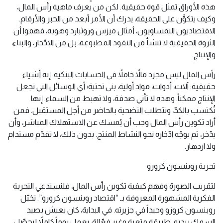
هذه الأوراق تمثل قوة حقيقية. لكن من يعرف ماهية رأس المال،
وكيف يتكوَّن على الحقيقة، يدرك أن الأمر أبعد من الحبر والأرقام.
الاقتصاديون النمساويون، أمثال ميزس وروثبارد وهوبه، فهموا أن
الثروة الحقيقية لا تنشأ من النقود المطبوعة، بل من الادّخار، والبناء،
والإنتاج.
رأس المال ليس مجرد مالاً خاملاً في الحسابات البنكية. إنه أشياء
حقيقية: آلات، أدوات، مواد أولية، بنى تحتية؛ أي الوسائل التي تجعل
الإنتاج ممكناً. وهذه لا تأتي صدفة، ولا تهبط من السماء. إنها
تُكتسب بالكدّ، وتتطلب التضحية بالحاضر من أجل المستقبل. فمن
أراد تكوين رأس المال وجب أن يُمسك عن الاستهلاك المباشر، وأن
يدّخر، ثم يوجّه ادّخاره نحو النشاط المنتج. بدون ذلك، لا تقدّم مستدام
ولا ازدهار.
تجربة روبنسون كروزو
لتقريب الصورة وفهم كيفية تكوين رأس المال، فلنستدعي التجربة
الفكرية المشهورة المعروفة بـ “اقتصاد روبنسون كروزو”. تخيّل
روبنسون كروزو وحيداً في جزيرته. في البداية، كان يعيش بصيد
السمك بيديه. طريقة متعبة وغير فعّالة، يعمل يوماً كاملاً ليحصّل