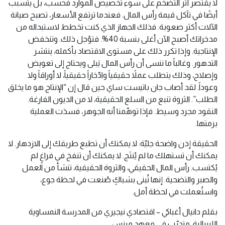
لا يقتصر أثر التضخم على سوء تخصيص الموارد فحسب، بل يتسبب
أيضًا في تآكل قيمة رأس المال. فعندما ترتفع الأسعار، تصبح صيانة
الآلات أكثر صعوبة. فذلك الجهاز الذي كنت تخطط لاستبداله من
مدخراتك أصبح الآن أغلى بنسبة 40%. فتؤجل ذلك. وتنخفض
الإنتاجية. وإذا تكرر ذلك على مستوى الاقتصاد بأكمله، ينتشر
التدهور. وغالباً ما ننسى أن رأس المال يَبلى ويحتاج إلى تعويض
وإصلاح، وذلك يتطلب عملاً حقيقياً وادّخاراً حقيقياً، لا أوراقاً ولا
وعوداً. لقد أصاب جان باتيست ساي حين قال إن “الإنتاج هو ما يخلق
الطلب”. الثروة تنبع من السلع الحقيقية، لا من الديون الفارغة.
النقود مجرد وسيط. فإذا توهّمنا أنه الجوهر، فسدَت العملية
برمتها.
الحقيقة إذن واضحة جليّة: لا يمكنك أن تطبع طريقك إلى الازدهار. لا
يمكنك أن تستهلك ما لم يُنتَج. لا يمكنك أن تنفخ في فراغٍ لم
يُكتسب. رأس المال الحقيقي، والثروة الحقيقية، تنشأ من العمل
والصبر والتضحية. إنها تُبنى بشباكٍ صُنعت في لحظة جوع،
واستُعملت في لحظة أمل.
بقلم دانيال أغباكي – اقتصادي نيجيري من المدرسة النمساوية
الليبرالية، متدرّب في معهد ميزس.