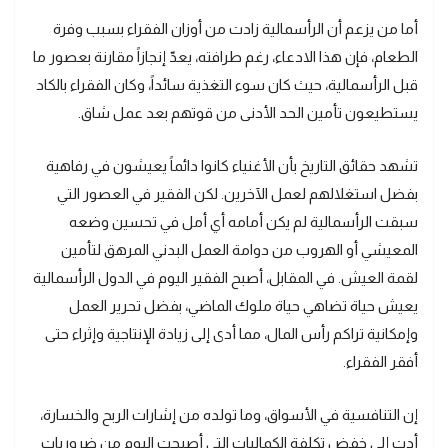
أما من يزعم أن الرأسمالية زادت من أوزان الفقراء بسبب وفرة
الطعام، فإن هذا الادعاء، رغم طرافته، يعدّ إنجازاً مقارنة بعصور ما
قبل الرأسمالية، حيث كان سوء التغذية سائداً، وكان الفقراء بالكاد
يستطيعون تأمين الحد الأدنى من قوتهم بعد عمل شاق.
تشهد حقائق التاريخ بأن الأغنياء كانوا دائماً يعيشون في رفاهية
بفضل استغلالهم لعمل الآخرين. لكن الفقير في العصور التي
سبقت الرأسمالية لم يكن أمامه أي أمل في تحسين وضعه
المعيشي أو الهروب من دوامة العمل البدني المرهق لتأمين
لقمة العيش. في المقابل، أصبح الفقير اليوم في الدول الرأسمالية
يعيش حياة تضاهي حياة ملوك الماضي، بفضل تحرير العمل
وإمكانية تراكم رأس المال، مما أدى إلى زيادة الإنتاجية وإثراء حتى
أفقر الفقراء.
إن التنافسية في الأسواق، وما تولده من إشارات الربح والخسارة،
أدت إلى خفض تكلفة الكماليات التي أصبحت اليوم من ضروريات