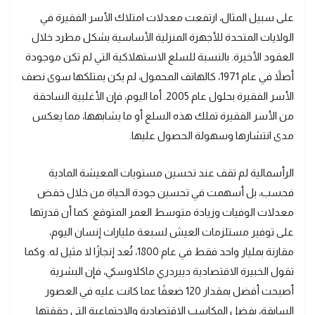
على سبيل المثال، ارتفعت معدلات امتلاك الأسر الفقيرة في
الولايات المتحدة للأجهزة المنزلية الأساسية بشكل مطرد خلال
العقود الأخيرة. بالنسبة للسلع الاستهلاكية التي لم تكن موجودة
أصلاً في عام 1971، كالهاتف المحمول، لم يكن يمتلكها سوى نصف
الأسر الفقيرة بحلول عام 2005. أما اليوم، فإن الأغلبية الساحقة
من الأسر الفقيرة تملك هذه السلع أو ما يشابهها، مما يعكس
مدى انتشارها وسهولة الحصول عليها.
الرأسمالية لم تقف عند تحسين مستويات المعيشة المادية
فحسب، بل أسهمت في تحسين جودة الحياة من خلال خفض
معدلات الوفيات وزيادة متوسط العمر المتوقع. كما أن قدرتها
على توفير مستلزمات العيش لسبعة مليارات إنسان اليوم،
مقارنة بمليار واحد فقط في عام 1800، تُعد إنجازًا لا مثيل له. وكما
تقول الخبيرة الاقتصادية دييردري ماكلاوسكي، فإن البشرية
أصبحت أفضل بمقدار 120 ضعفًا عما كانت عليه في العصور
السابقة، بفضل المكاسب الاقتصادية والاجتماعية التي حققتها