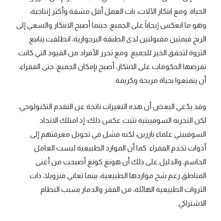
الحياة. ومع ابتكار الآلات، بات العمل أقل مشقة وأكثر إنتاجية،
وهو ما انعكس إيجاباً على الجميع. حينما أصبح الابتكار والسعي إلى
الربح قيمتين مقبولتين لدى الطبقة البرجوازية، انطلقت ينابيع
الثروة لتحقق الخير للجميع. ومع تحرر الأفراد من القيود التي كانت
تفرضها الحكومات على الابتكار، أصبح بإمكان الجميع، حتى الفقراء،
أن يتمتعوا بحياة مريحة وكريمة.
وقد يدّعي البعض أن هذه التغيرات ناتجة عن التقدم التكنولوجي،
لكن التجربة السوفييتية تثبت عكس ذلك؛ إذ امتلك الاتحاد
السوفييتي علماء بارزين، لكنه فشل في تحويل معرفتهم إلى
أدوات تخدم الفقراء. كما أن الموارد الطبيعية ليست العامل
الحاسم، والدليل على ذلك أن هونغ كونغ أصبحت من أغنى
المناطق رغم شح مواردها الطبيعية، بينما تعاني فنزويلا، ذات
الثروات الطبيعية الهائلة، من الفقر والدمار بسبب النظام
الاشتراكي.