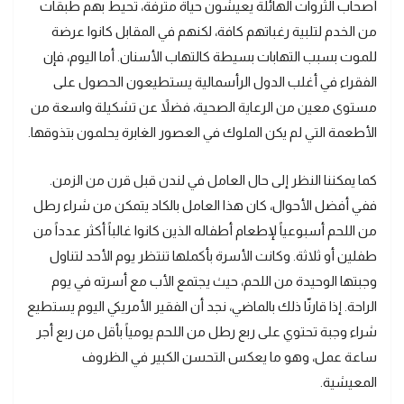
أصحاب الثروات الهائلة يعيشون حياة مترفة، تحيط بهم طبقات
من الخدم لتلبية رغباتهم كافة، لكنهم في المقابل كانوا عرضة
للموت بسبب التهابات بسيطة كالتهاب الأسنان. أما اليوم، فإن
الفقراء في أغلب الدول الرأسمالية يستطيعون الحصول على
مستوى معين من الرعاية الصحية، فضلاً عن تشكيلة واسعة من
الأطعمة التي لم يكن الملوك في العصور الغابرة يحلمون بتذوقها.
كما يمكننا النظر إلى حال العامل في لندن قبل قرن من الزمن.
ففي أفضل الأحوال، كان هذا العامل بالكاد يتمكن من شراء رطل
من اللحم أسبوعياً لإطعام أطفاله الذين كانوا غالباً أكثر عدداً من
طفلين أو ثلاثة. وكانت الأسرة بأكملها تنتظر يوم الأحد لتناول
وجبتها الوحيدة من اللحم، حيث يجتمع الأب مع أسرته في يوم
الراحة. إذا قارنّا ذلك بالماضي، نجد أن الفقير الأمريكي اليوم يستطيع
شراء وجبة تحتوي على ربع رطل من اللحم يومياً بأقل من ربع أجر
ساعة عمل، وهو ما يعكس التحسن الكبير في الظروف
المعيشية.