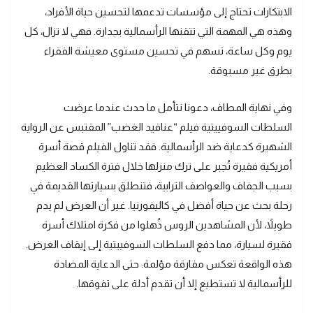
الابتكارات تحتاج إلى مؤسسات تدعمها لتحسين حياة الأفراد،
وهذه هي المهمة التي تتقنها الرأسمالية بجدارة. فهي لا تزال، كل
يوم وكل ساعة، تسهم في تحسين مستوى معيشة الفقراء
بطرق غير مسبوقة.
وفي نهاية المطاف، دعونا نتأمل ما حدث عندما عرضت
السلطات السوفييتية فيلم “عناقيد الغضب” المقتبس عن الرواية
الشهيرة كدعاية ضد الرأسمالية. فقد تناول الفيلم قصة أسرة
أمريكية فقيرة تُجبر على ترك منزلها خلال فترة الكساد العظيم
بسبب الجفاف والعواصف الترابية، فتنطلق بسيارتها القديمة في
رحلة بحث عن حياة أفضل في كاليفورنيا. غير أن العرض لم يدم
طويلاً، لأن المشاهدين الروس ذُهلوا من فكرة امتلاك أسرة
فقيرة لسيارة، مما دفع السلطات السوفييتية إلى إيقاف العرض.
هذه الواقعة تعكس مفارقة مؤلمة: حتى الدعاية المضادة
للرأسمالية لا تستطيع إلا أن تقدم أدلة على تفوقها.