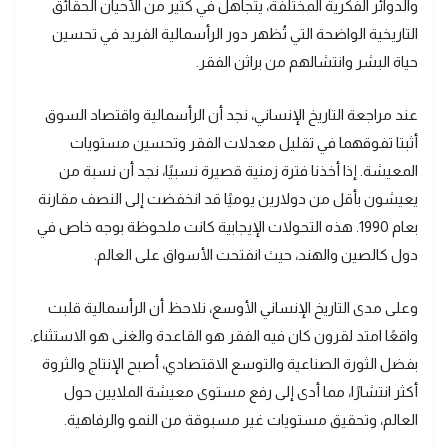
والدوائر الفكرية المختلفة، يتجاهل في كثير من الأحيان الحقائق
التاريخية الواضحة التي تُظهر دور الرأسمالية الفريد في تحسين
حياة البشر وانتشالهم من براثن الفقر.
عند مراجعة التاريخ الإنساني، نجد أن الرأسمالية واقتصاد السوق
أثبتا تفوقهما في تقليل معدلات الفقر وتحسين مستويات
المعيشة. إذا أخذنا فترة زمنية قصيرة نسبيًا، نجد أن نسبة من
يعيشون بأقل من دولارين يوميًا قد انخفضت إلى النصف مقارنة
بعام 1990. هذه التحولات الإيجابية كانت ملحوظة بوجه خاص في
دول كالصين والهند، حيث انفتحت الأسواق على العالم.
وعلى مدى التاريخ الإنساني الأوسع، نلاحظ أن الرأسمالية قلبت
واقعًا امتد لقرون كان فيه الفقر هو القاعدة والغنى هو الاستثناء.
بفضل الثورة الصناعية والتوسع الاقتصادي، أصبح الإنتاج والثروة
أكثر انتشارًا، مما أدى إلى رفع مستوى معيشة الملايين حول
العالم، وتحقيق مستويات غير مسبوقة من النمو والرفاهية.