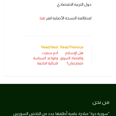
حول التربية الاقتصادي.
لمطالعة النسخة الأصلية انقر
هنا
.
Read Next
Read Previous
هل الإسلام
آدم سميث
واقتصاد السوق
وقواعد السياسة
متعارضان؟
الجبائية الناجعة
من نحن
“سورية حرة” مبادرة علمية أطلقها عدد من الباحثين السوريين