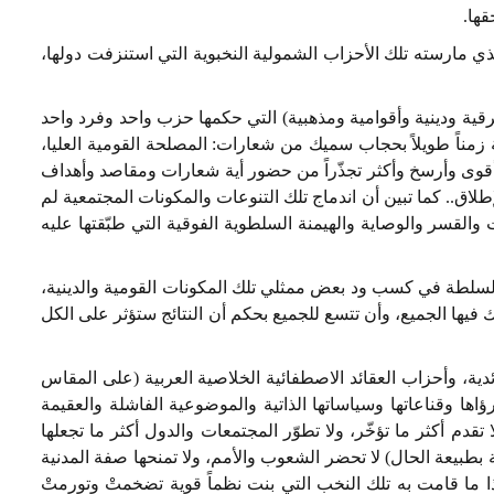
قها.
ي مارسته تلك الأحزاب الشمولية النخبوية التي استنزفت دولها،
ية ودينية وأقوامية ومذهبية) التي حكمها حزب واحد وفرد واحد
اً طويلاً بحجاب سميك من شعارات: المصلحة القومية العليا،
ع أقوى وأرسخ وأكثر تجذّراً من حضور أية شعارات ومقاصد وأهداف
إطلاق.. كما تبين أن اندماج تلك التنوعات والمكونات المجتمعية لم
قسر والوصاية والهيمنة السلطوية الفوقية التي طبّقتها عليه
يها السلطة في كسب ود بعض ممثلي تلك المكونات القومية والدينية،
يها الجميع، وأن تتسع للجميع بحكم أن النتائج ستؤثر على الكل
عقائدية، وأحزاب العقائد الاصطفائية الخلاصية العربية (على المقاس
اها وقناعاتها وسياساتها الذاتية والموضوعية الفاشلة والعقيمة
 تقدم أكثر ما تؤخّر، ولا تطوّر المجتمعات والدول أكثر ما تجعلها
ة بطبيعة الحال) لا تحضر الشعوب والأمم، ولا تمنحها صفة المدنية
ا ما قامت به تلك النخب التي بنت نظماً قوية تضخمتْ وتورمتْ