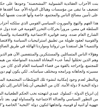
بنت الأحزاب العقائدية الشمولية “المشحصنة” وجودها على حكم 
تضعيف ما تبقى من مؤسسات وهياكل الدولة-الأم، مما أفقدها قدرت
على تأمين مصالح الناس والمجتمع، خاصة وأنها قدمت نفسها كما قل
هذا الفهم والنهج والموروث السياسي القومي الذي سلكته أحزاب ا
السلطة في مصر، مروراً بحركات التحرر القومية في عدة دول عربي
الشارع العام ضده، وضد فواتيره الاجتماعية والاقتصادية والسي
والقومية لعقود طويلة من تطبيق استراتيجيات السياسة والاقتصاد ا
والتنمية؟ هل استفدنا من ثرواتنا ومواردنا الهائلة في طريق الصال
وهؤلاء الناس المتسائلين والمستنكرين والمنتفضين الآن هم الذين 
وهم الذين تحمّلوا أيضاً عبء المعاناة الشديدة المتواصلة من هي
للمجتمع، وإخراجه بالقوة من فضاء السياسة العام الذي كان من 
مسيرته واتجاهاته وبرامجه ومختلف سياساته.. لكي يكون لهم دور
وبالنظر لعدم وجود إمكانية لنشوء تلك التوسّطات المجتمعية ال
دولة النخبة لا دولة الأمة، كان من الطبيعي أن يلجأ الناس إلى 
إن انزياح الدولة –كسلوك عمدي انتهجته نخب الحكم الطغيانية الم
من التطور السياسي والعدالة الاجتماعية والمساواة لهم، بعد ت
جهوية أو اثنية أو قومية، واتجاهها لتكون دولة “النخبة” الخاصة و”ا