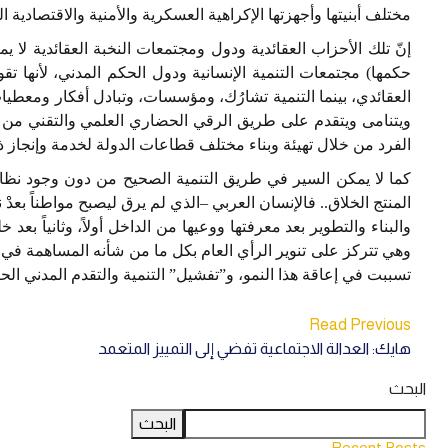
مختلف أبنيتها وأجهزتها الإكراهية العسكرية والأمنية والاقتصادي
إنّ تلك الأحزاب العقائدية ودول ومجتمعات النخبة العقائدية لا 
حكمها) مجتمعات التنمية الإنسانية ودول الحكم المدني، لأنها تق
العقائدي، بينما التنمية تشارُك، ومؤسسات، وتبادل أفكار ومعطيات،
ويتنامى ويتقدم على طريق الرقي الحضاري العلمي والتقني من دون
الفرد من خلال تهيئة وبناء مختلف قطاعات الدولة لخدمة وإنجاز ذ
كما لا يمكن السير في طريق التنمية الصحيح من دون وجود نظا
المنتج الخلاق.. فالإنسان العربي –الذي لم يرق ليصبح مواطناً بع
والبناء والتطوير بعد معرفتها ووعيها من الداخل أولاً، وثانياً ب
وهي تتركز على تنوير الرأي العام بكل ما من شأنه المساهمة في بن
تسببت في إعاقة هذا النمو، و”تفشيل” التنمية والتقدم المدني الحر
Read Previous
هايك: العدالة الاجتماعية تفضي إلى التمييز المتعمد
البحث
البحث
Recent Posts