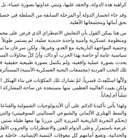
كراهية هذه الدولة، والحقد عليها، وتبني عداوتها بصورة عمياء، بل
وقد جاء انحسار الدولة أو المرحلة السابقة من السلطة في خضمّ 
بحق أبنائها ومجتمعاتها الأهلية.
من هنا يمكن القول بأن التعايش الاضطراي الذي فرض على مجمل ا
ومنظومة عسكرية وأمنية واحدة حديدية صلبة، لم يستمر طويلاً
وحتمية المواجهة التاريخية مع العدو، وغيرها.. ولكن سرعان ما ت
سياسية عامة أو خاصة بهذا الحزب أو ذاك، وأنّ كلَّ محاولات السيطر
يحدث بصورة عملية واقعية، ولم يكتمل بصورة طبيعية حقيقية في
تلك النخب الفردية (مجتمعات النخبة العسكرية-الأمنية) المستأثرة 
ولأنَّها استُبْعِدتْ قسرياً، لمْ تشارك تلك المكوّنات في بناء ا
ولكن بقيت الغالبية العظمى منها مستبعدة عن ساحة المشاركة الو
سلباً أم إيجاباً.
ولهذا يأتي تأكيدنا الدائم على أن الأيديولوجيات الشمولية والقناعا
والنمط الهتلري الألماني والشيوعي الستاليني السوفييتي) والتي 
(بحكم التجربة التاريخية المريرة التي مررنا بها معها طيلة ستين س
عرضة باستمرار وعلى الدوام للفتن والاضطرابات والحروب الأهلية بي
والحداثية، وتضع أمامهم كل معوقات التنمية الإنسانية.. خاصّة