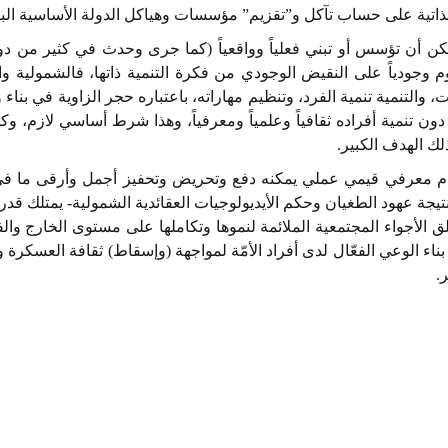
ة الذاتية على حساب تآكل و”تقزيم” مؤسسات وهياكل الدولة الأساسية الب
يمكن أن تؤسس أو تبني فعلياً وواقعياً (كما جرى وحدث في كثير من دول
وم وجودياً على النقيض الوجودي من فكرة التنمية ذاتها، فالشمولية وا
 والتنمية تنمية الفرد، وتنظيم مهاراته، باعتباره حجر الزاوية في بناء 
 تنمية أفراده ثقافياً وعلمياً ومعرفياً، وهذا شرط أساسي لازم، وكذ
لك الهدف الكبير.
م معرفي قيمي عملي يمكنه دفع وتحريض وتحفيز أجمل وأرقى ما في 
دْ نتيجة عهود الطغيان وحكم الأيديولوجيات العقائدية الشمولية- يمتلك 
عد خلق الأجواء المجتمعية الملائمة لنموها وتكاملها على مستوى الخارج
اء الوعي الفعّال لدى أفراد الأمّة لمواجهة (وإسقاط) ثقافة العسكرة وا
.