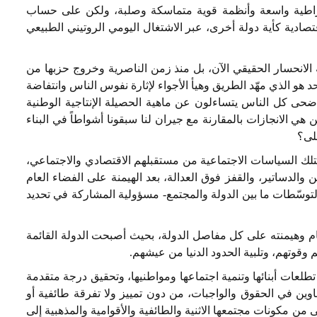
يروقراطية واسعة وأنظمة قوية متماسكة وصلبة، ولكن على حساب
صادية كأية دولة أخرى، عبر الاشتغال اليومي الروتيني الطبيعي
 الانحسار الحقيقي الآن، بل منذ زمن الناصرية وخروج حزبها من
و الذي مهّد الطريق وهيأ الأجواء لإثارة نفوس الناس وانتفاضة
أضحى كل الناس يتساءلون عن ماهية الحصيلة الإنتاجية الوطنية
هي الانجازات بالمقارنة مع جيران لنا سبقونا أشواطاً في البناء
على؟
ة لتلك السياسات الاجتماعية من مستقبلهم الاقتصادي والاجتماعي،
والدساتير، والقفز فوق العدالة، بعد الهيمنة على الفضاء العام
توسّطات ما بين الدولة والمجتمع- مسؤولية المشاركة في تحديد
ام وهيمنته على كل مفاصل الدولة، بحيث أصبحت الدولة القائمة
وقوتهم، وتلبية الحدود الدنيا من عيشهم.
طلعات أبنائها وتنمية اجتماعها ومواطنيها، وتحقيق درجة متقدمة
وين في الحقوق والواجبات، من دون تمييز ولا تفرقة طائفية أو
مى من مكونات مجتمعها الاثنية والطائفية والأقوامية والمذهبية إلى