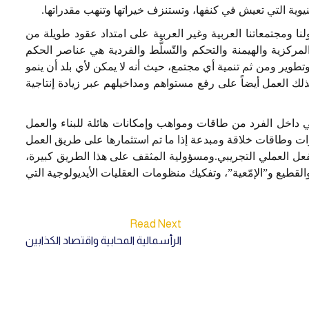
نيوية التي تعيش في كنفها، وتستنزف خيراتها وتنهب مقدراتها.
نا ومجتمعاتنا العربية وغير العربية على امتداد عقود طويلة من
لمركزية والهيمنة والتحكم والتّسلُّط والفردية هي عناصر الحكم
وتطوير ومن ثم تنمية أي مجتمع، حيث أنه لا يمكن لأي بلد أن ينمو
لك العمل أيضاً على رفع مستواهم ومداخيلهم عبر زيادة إنتاجية
داخل الفرد من طاقات ومواهب وإمكانات هائلة للبناء والعمل
قدرات وطاقات خلاقة ومبدعة إذا ما تم استثمارها على طريق العمل
 والفعل العملي التجريبي.ومسؤولية المثقف على هذا الطريق كبيرة،
لقطيع و”الإمّعية”، وتفكيك منظومات العقليات الأيديولوجية التي
Read Next
الرأسمالية المحابية واقتصاد الكذابين