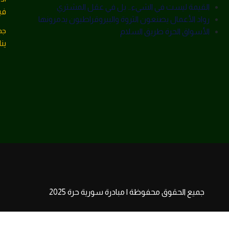
القيمة ليست في الشيء… بل في عقل المشتري
فبراي
رواد الأعمال يصنعون الثروة والبيروقراطيون يدمرونها
جم
الأسواق الحرة طريق السلام
يناير 1
جميع الحقوق محفوظة | مبادرة سورية حرة 2025