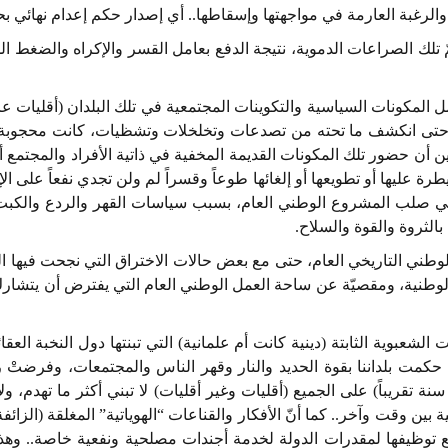
 والرغبة العارمة في مواجهتها وإسقاطها.. أي إصدار حكم إعدام نهائي بح
تلك الصراعات الدموية، نتيجة الدفع بعامل القسر والإكراه والضغط الذ
لمكونات السياسية والتكوينات المجتمعية في تلك البلدان (أقليات عرق
 حتى انكشف ما تحته من تصدعات وتخلخلات وتشظيات، كانت محجوبة زمن
بين أن حضور تلك المكونات القديمة المخفية في ذاتية الأفراد والمجتم
ة عليها أو تطويعها أو إلغائها طوعاً وقسراً لم ولن تجدي نفعاً على ال
 صلب المشروع الوطني العام، بسبب سياسات القهر والردع والكبت وال
بالثروة والقوة والسلاح.
لهيكل الوطني التاريخي العام، حتى مع بعض حالات الاختراق التي نجحت ف
طنية، ومقصيّة عن ساحة العمل الوطني العام التي يفترض أن يتشارك ف
ت الشعبوية الثابتة (دينية كانت أم علمانية) التي تبنتها دول النخبة ال
حكمت بلداننا بقوة الحديد والنار وقهر الناس والمجتمعات، وفرضتْ رؤ
نة تقريباً) على الجميع (أقليات وغير أقليات) لا تبني أكثر ما تهدم، ولا
ن وقت وآخر.. كما أنّ الأفكار والقناعات “الهوياتية” المغلقة (الزائف
 مع توظيفها لمقدرات الدولة لخدمة أجندات مصلحية ونفعية خاصة.. وهذ