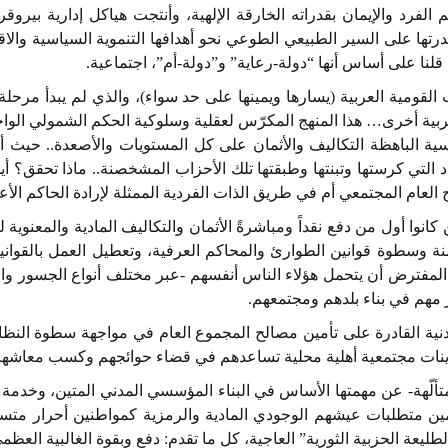
الفرد والإيمان بقدراته الخارقة الإلهية، وأنتجت هياكل إدارية ب
ها على السير الطبيعي الطوعي نحو أهدافها التنموية السياسية والاقت
نا على أساس أنها “دولة-رعاية” و”دولة-أم”، اجتماعية.
لقومية العربية (يسارها ويمينها على حد سواء)، والذي لم يبدأ مرحلة
ة أخرى… هذا المنهج المكرّس لعقلية وسلوكية الحكم الشمولي الواحد ه
اسية الباهظة التكاليف والأثمان على كل المستويات والأصعدة.. حيث 
لتي كرستها وتبنتها وطبقتها تلك الأحزاب المشخصنة.. ماذا تحقق؟ أين 
ح العام المجتمعي أم في طريق الذات الفردية الممثلة لإرادة الحاكم الأ
كانوا أول من دفع نقداً ومباشرةً الأثمان والتكاليف المادية والمعنوي
منة وسطوة قوانين الطوارئ والمحاكم العرفية، وتعطيل العمل بالقوانين 
المفترض أن يتحمل هؤلاء الناس أنفسهم -عبر مختلف أنواع الجسور وال
 مهم في بناء بلدهم ومجتمعهم.
مدنية القادرة على تأمين مصالح المجموع العام في مواجهة سطوة النظ
تكوينات مجتمعية أهلية محلية تساعدهم في قضاء حوائجهم وكسب معاشهم 
تألّهة- عن مهمتها الأساس في البناء المؤسسي المدني المتين، وخدمة ت
أمين متطلبات عيشهم الوجودي المادية والرمزية كمواطنين أحرار متسا
لطليعة الحزبية الثورية” العاجية، كل ما تقدم: دفع وبقوة الغالبية العظ