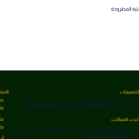
حثية المطروحة
لتصنيفات
المقا
ما
اقتصاد
سياسة
مجتمع
تاريخ
Uncategorize
أبحاث
يناير 1
ما
حدث المقالات
يناير 1
السياسة الضريبية الجديدة في سورية: قراءة في ضوء
الرؤى البحثية المطروحة
آد