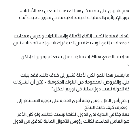
أنهم قادرون على توجيه كل هذا الغضب الشعبي ضد الأقليات،
الحقوق الإجرائية والعمليات الديمقراطية ما هي سوى عقبات أمام
ونهاية الفقر (2022)، وجدنا ببساطة أنه لا يوجد أي تفوق للاستبداد. فعندما نتجنب انتقاء الأمثلة والاستثناءات وندرس معدلات
يات تتفوق على الأنظمة الاستبدادية. مقارنة معدلات النمو الوسيطة بين الديمقراطيات والاستبداديات، تبين
بدادية. بالطبع، هناك استثناءات مثل سنغافورة ورواندا، لكن
.
ا يفسر هذا النمو. لكن الأدلة تشير إلى خلاف ذلك. فقد بينت
ضيلية، والدعم الضمني، والقروض المدعومة من البنوك الحكومية – تبيّن أن الشركات
لدولة تلعب دورًا سلبيًا في توزيع الدخل.”
اكم رأس المال، ومن جهة أخرى القدرة على توجيه الاستثمار إلى
ونعرف كيف كانت النتائج.
 جدًا في البداية لدى الدول. لكنها ليست كذلك. ولو كان الأمر
 هو العامل الحاسم، لكانت رؤوس الأموال المالية تتدفق من الدول