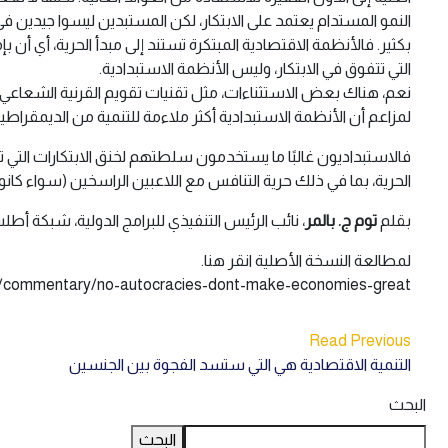
النمو المستدام يعتمد على الابتكار، لكن المستبدين ليسوا جيدين في
بكثير. فالأنظمة الاقتصادية المبتكرة تستند إلى مبدأ الحرية، أي أن ب
التي تتفوق في الابتكار، وليس الأنظمة الاستبدادية.
لمزاعم أن الأنظمة الاستبدادية أكثر ملاءمة للتنمية من الديمقراطي
فالاستبداديون غالبًا ما يستخدمون سلطتهم لخنق الابتكارات التي تهدد
الحرية، بما في ذلك حرية التنافس مع اللاعبين الراسخين (سواء كا
بقلم
توم ج. بالمر
، نائب الرئيس التنفيذي للبرامج الدولية، شبكة أ
لمطالعة النسخة الأصلية انقر هنا.
g/commentary/no-autocracies-dont-make-economies-great
Read Previous
التنمية الاقتصادية هي التي ستسد الفجوة بين الجنسين
البحث
البحث