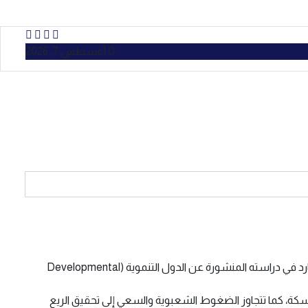
أغسطس 7, 2026
ينشر القادة الشعبويون في أمريكا وخارجها خرافة مفادها أن الديمقراطيات الليبرالية تعيق النمو الاقتصادي السريع. وكما يوضح ستيفن هاغارد في دراسته المنشورة عن الدول التنموية (Developmental
اسكة، كما تتجاوز الضغوط الشعبوية والسعي إلى تحقيق الريع