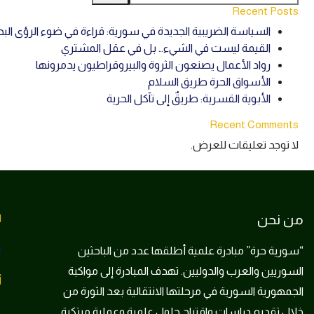
Recent Posts
السياسة الضريبية الجديدة في سورية: قراءة في ضوء الرؤى الب
القيمة ليست في الشيء… بل في عقل المشتري
رواد الأعمال يصنعون الثروة والبيروقراطيون يدمرونها
الأسواق الحرة طريق السلام
الأبوية القسرية: طريقٌ إلى تآكل الحرية
Recent Comments
لا توجد تعليقات للعرض.
من نحن
ا
“سورية حرة” مبادرة علمية أطلقها عدد من الباحثين
d
السوريين والعرب والدوليين. تهدف المبادرة إلى مواكبة
أ
الجمهورية السورية في مرحلتها الانتقالية بعد الثورة من
خلال تقديم دراسات واقتراح حلول علمية وعملية مبتكرة