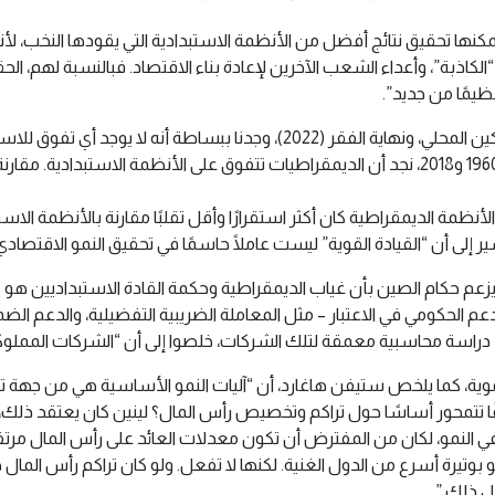
كنها تحقيق نتائج أفضل من الأنظمة الاستبدادية التي يقودها النخب، ل
 “الكاذبة”، وأعداء الشعب الآخرين لإعادة بناء الاقتصاد. فبالنسبة لهم، 
يمًا من جديد”.
في كتابي المشترك مع مات وارنر، التنمية بكرامة: تقرير المصير، التمكين المحلي، 
نمو الناتج المحلي الإجمالي الوسيط لكل البلدان المتاحة بياناتها بين 1960 و2018، نجد أن الديمقراط
ظمة الديمقراطية كان أكثر استقرارًا وأقل تقلبًا مقارنة بالأنظمة الاست
تشير إلى أن “القيادة القوية” ليست عاملًا حاسمًا في تحقيق النمو الاقتصادي
 يزعم حكام الصين بأن غياب الديمقراطية وحكمة القادة الاستبداديين هو م
نغ (2009) أنه بعد أخذ الإعانات والدعم الحكومي في الاعتبار – مثل المعاملة الضريبية التف
د دراسة محاسبية معمقة لتلك الشركات، خلصوا إلى أن “الشركات المملوكة ل
نموية، كما يلخص ستيفن هاغارد، أن “آليات النمو الأساسية هي من جهة تر
قًا تتمحور أساسًا حول تراكم وتخصيص رأس المال؟ لينين كان يعتقد ذلك، 
ي النمو، لكان من المفترض أن تكون معدلات العائد على رأس المال مرتفعة
بوتيرة أسرع من الدول الغنية. لكنها لا تفعل. ولو كان تراكم رأس المال
عل ذلك.”