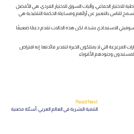
ية للاختيار الجماعي، وآليات السوق للاختيار الفردي، هي الأفضل
لتي تسمح للناس بالتعبير عن آرائهم ومساءلة الحكمة التقليدية هي
عي) التي تُجرى اليوم بالليزر وتعرف باسم (LASIK، التي اكتُشفت في الاتحاد السوفيتي الاستبدادي بشدة، لكن هذه الحالات تقدم دعمًا ضعيفًا
ت المزعزعة التي لا يمتلكون الخبرة لتقدير فائدتها. إنه افتراض
المستبدون وجنودهم الأقوياء.
Read Next
التنمية البشرية في العالم العربي: أسئلة مضنية