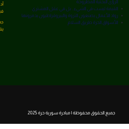
الرؤى البحثية المطروحة
آد
القيمة ليست في الشيء… بل في عقل المشتري
فبراي
رواد الأعمال يصنعون الثروة والبيروقراطيون يدمرونها
جم
الأسواق الحرة طريق السلام
يناير 1
جميع الحقوق محفوظة | مبادرة سورية حرة 2025