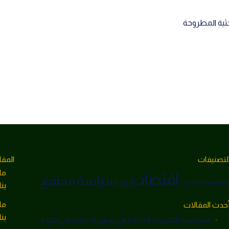
حثية المطروحة
لتصنيفات
المقا
ما
اقتصاد
سياسة
مجتمع
تاريخ
Uncategorize
أبحاث
يناير 1
ما
حدث المقالات
يناير 1
السياسة الضريبية الجديدة في سورية: قراءة في ضوء