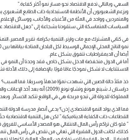
السعي، وبالتالي تدفع الاقتصاد نحو مسار نمو أكثر كفاءة.”
ويزعم الشعبويون أن الأنظمة الاستبدادية ذات الطابع الشعبوي يم
والمتمردين، وواحد في المئة من الأغنياء، والأجانب، ووسائل الإعلام
السياسات المتماسكة التي ستقودنا بشجاعة إلى “جعل الاقتصاد عظ
أيضا أن الديمقراطيات تتفوق بشكل عام.
أما في الدول منخفضة الدخل بشكل خاص، فقد وجدنا أن النمو في الأن
الاستثناءات لا تشكل نموذجًا عامًا قويًا. بالإضافة إلى ذلك، الأدلة 
خذ مثلًا حالة الصين التي شهدت نموًا مذهلًا وسريعًا. فما السبب؟
دراستان لـ شينغ هونغ وتشاو نو
المملوكة للدولة التي تبدو مربحة هي في الواقع تتكبد الخسائر. وبع
فما الذي يولد النمو الاقتصادي إذن؟ يدعي أنصار مدرسة الدولة الت
القطاعات ذات الكفاءة الديناميكية.” لكن هل التنمية الاقتصادية ح
” فلو كان تراكم رأس المال الانتقالي هو المصدر الأساسي للفروق ف
كذلك، لكانت الدول الفقيرة التي تعاني من نقص في رأس المال تنمو 
الغنية إلى الدول الفقيرة للاستفادة من العوائد العالية. لكنها لا تف