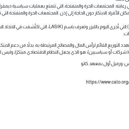
 رعايته. المجتمعات الحرة والمنفتحة، التي تتمتع بعمليات سياسية ديمقراط
إمكان الأفراد الابتكار دون الحاجة إلى إذن. المجتمعات الحرة والمنفتحة ا
نعم، هناك بعض الاستثناءات، مثل تقنيات تقويم القرنية الشعا
ات.
 التوزيع القائم لرأس المال والمصالح المرتبطة به، بدلاً من دعم الابتكارا
نوا شركات أو سياسيين)، هو الذي يجعل النظام الاقتصادي مبتكرًا، وليس 
طلس؛ وزميل أول بمعهد كاتو
https://www.cato.or