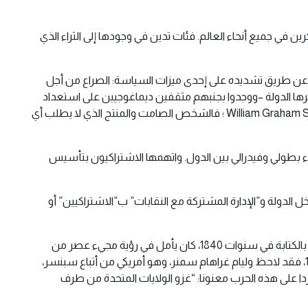
ن في جميع أنحاء العالم. فئات تدين في وجودها إلى الثراء الذي
ة عن طريق تشديده على إحدى ميزات السياسة: الصراع من أجل
وفرها الدولة –ووجدوا بجنبهم مثقفين ديماغوجيين على استعداد
لتبرير هذا النهب بطريقة عقلانية. وزادت مساحة سيطرة الدولة على حساب “الإنسان المنسي” كما عبر عن ذلك وليام غراهام سمنرWilliam Graham Sumner ؛ فالشخص الصامت والمنتج الذي لا يطلب أي
عداء بطولي وفيدرالي بين الدول. واتهمها الاشتراكيون بتأسيس
لدولة و”الإدارة المشتركة مع النقابات” ب”الاشتراكيين” أو
على الرغم من أنهم قاتلوا حتى النهاية، فإن موجة من الإحباط أصابت آخر الليبراليين الكبار الأصيلين. لما بدأ هربرت سبنسر Herbert Spencer بالكتابة في سنوات 1840، كان يأمل في رؤية مجيء عصر من
التقدم الشامل يكون فيه جهاز الدولة القسري قد اختفى تماما. وفي عام 1884، كتب سبنسر مقالا بعنوان “العبودية تترجل “. أما في عام 1898، فقد لاحظ وليام غراهام سمنر، وهو أمريكي من أتباع سبنسر،
ردا على هذه الحرب معنونا: “غزو الولايات المتحدة من طرف