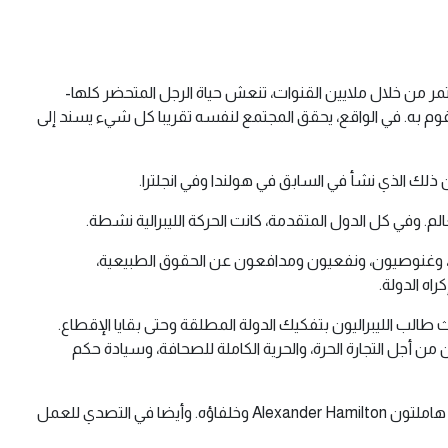
ي تمر من خلال ملايين القنوات، تنعش حياة الرجل المتحضر كلها-
وم به. في الواقع، يحقق المجتمع لنفسه تقريبا كل شيء يسند إلى
ذلك الذي نشأ في السابق في هولندا وفي انجلترا.
الم. وفي كل الدول المتقدمة، كانت الحركة الليبرالية نشطة.
، وغنوصيون، ونفعيون ومدافعون عن الحقوق الطبيعية،
اه الدولة.
طالب الليبراليون بتفكيك الدولة المطلقة وحتى بقايا الإقطاع.
يون من أجل التجارة الحرة، والحرية الكاملة للصحافة، وسيادة حكم
وفي أمريكا، البلد الليبرالي بامتياز، كانت المعركة الرئيسية التي قام بها الليبراليون تتمحور حول صد توغلات سلطة الحكومة التي قادها ألكسندر هاملتون Alexander Hamilton وخلفاؤه. وأيضا في التصدي للعمل