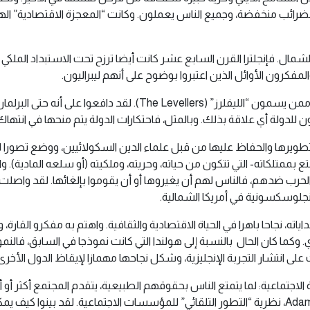
ت الضرائب منخفضة، وجميع الناس يعملون. وكانت “المعجزة الاقتصادية” ال
لشمال. فإنجلترا القرن السابع عشر كانت أيضا ترزح تحت الاستبداد الملكي 
كرون الأوائل الذين اعتبروا بوضوح على أنهم ليبراليون.
ومع رحيل الملك، ظهرت مجموعة من راديكاليي الطبقة الوسطى ممن يسمون
للدولة أي علاقة بذلك. وبالمثل، فاحتكارات الدولة يتم منحها في انتهاك 
م تطويرها والحفاظ عليها من قبل علماء الدين السكولائيين، ووضع تصورا 
ممتلكاته- التي تتكون من حياته، وحريته، وملكيته (أو سلعه المادية). و
رب ضدهم، فالناس لهم أن يغيروها أو أن يقوموا بإلغائها. لقد واصلت فل
نجلوسكسونية في أمريكا الشمالية.
إنجليزي. وكما كان الحال بالنسبة إلى هولندا التي كانت نموذجا في السابق، فا
 على انتشار التجربة الإنجليزية، وشكل نجاحها مهمازا لإيقاظ الدول الأخرى
اجتماعية: لما يتمتع الناس بحقوقهم الطبيعية، يتقدم المجتمع أكثر أو 
اللامعين، وبخاصة ديفيد هيوم David Hume وآدم سميث Adam Smith، نظرية “التطور التلقائي” للمؤس