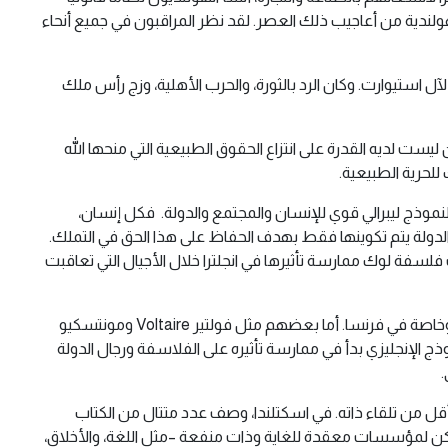
هولندية من أعاجيب ذلك العصر. لقد نظر المراقبون في جميع أنحاء
لآل استيوارت. وكان الرد بالثورة، والحرب الأهلية، وزج رأس ملك
 “الليفلرز” (The Levellers). لقد دافعوا على أنه حتى البرلمان ليست لديه القدرة على انتزاع الحقوق الطبيعية التي منحها الله
للحرية الطبيعية.
لنموذج ليبرالي قوي للإنسان والمجتمع والدولة. فكل إنسان،
الدولة يتم تكوينها فقط بهدف الحفاظ على هذا الحق في التملك.
سفة لوك ممارسة تأثيرها في انجلترا خلال الأجيال التي تعاقبت
حقق المجتمع الذي نشأ في انجلترا بعد الانتصار على الاستبداد، منذ بداياته، نجاحا باهرا في الحياة الاقتصادية والثقافية. واهتم به مفكرو القارة، وخاصة في فرنسا. أما بعضهم مثل فولتير Voltaire ومونتسكيو
لنموذج الإنجليزي بدأ في ممارسة تأثيره على الفلاسفة ورجال الدولة
.
أقل من تلقاء ذاته. في اسكتلندا، وصف عدد متتال من الكتاب
سات الاجتماعية. لقد بينوا كيف يمكن لمؤسسات معقدة للغاية وذات منفعة –مثل اللغة، والأخلاق،