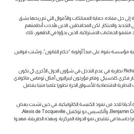
إلى حل مفاده: حماية الممتلكات والأموال التي تم ربحها بشق
التجديد والابتكار. لكن المحافظين، الذين هُددت أنظمتهم
مثقفو الجماعات الاشتراكية، الذين بدؤوا في الظهور، تلك
ية مؤسسة بقوة على مبدأ أولوية “حكم القانون”، وسُنت قوانين
حصل تقدم على الجبهة الفكرية أيضا. فبعد قيادة حملة من أجل إلغاء الحمائية الإنجليزية على تجارة الحبوب، وضع ريتشارد كوبدن Richard Cobden نظرية في عدم التدخل في شؤون الدول الأخرى كي تكون
السلام، ووضع ذلك في إطار فكري كلاسيكي. وقام مؤرخون ليبراليون أمثال توماس ماكولاي
ال ذلك القرن، عرفت النظرية الاقتصادية للأسواق الحرة تطورا علميا متينا بفضل
لة أحيانا للحد من نفوذ الكنيسة الكاثوليكية، في حين تشبث بعض
الزعماء الكاثوليك بالفكرة التي عفا عليها الزمن والتي تعطي لهم رقابة تيوقراطية. لكن المفكرين الليبراليين أمثال بنجامان كونستانت Benjamin Constant، وألكسيس دو توكفيل Alexis de Tocqueville،
 يلعب دورا حاسما في تقليص نمو الدولة المركزية. وبهذه الطريقة، مهدوا