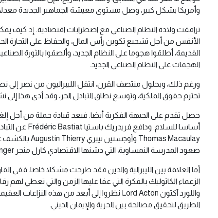
وأمريكا بشكل كبير، وصل مستوى معيشة الجماهير الجديدة معدل
ترافقت ولادة النظام الصناعي مع اضطرابات اقتصادية. إذ كيف يمكن
الأنفس من أجل تشجيع تكوين رأس المال، والحفاظ على التجارة الحر
القديمة، أطلقوا هجوما على النظام الجديد، وألصقوا بالثورة الصن
الهجمات على النظام الصناعي الجديد.
ورغم ذلك، وبحلول منتصف القرن، انتقل الليبراليون من نصر إلى ن
تحترم حقوق الملكية، وتوسع نطاق التبادل الحر، وقد أدى هذا إلى ن
أساسا للسلام
omas Macaulay
صعود المدرسة النمساوية، التي دشنها الاقتصادي كارل منجر Carl Menger.
أما العلاقة بين الليبرالية والدين فقد طرحت مشكلا خاصا. ففي الق
واللورد آكتون Lord Acton نظروا إلى أبعد من
الطريق لتحقيق مصالحة بين الحرية والإيمان الديني.