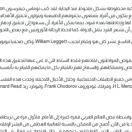
ع يتكون من أفراد يتمتعون بحقوقهم الطبيعية ويتولون تحقيق الأهداف
اطتها بعدة قيود، بينما يمكن للأفراد أن يسعوا إلى تحقيق ازدهاره
أن يشعر الفرد بثقل الدولة، كما لاحظ الرحالة الأوروبيين مع بعض التخوف.
أحد المفكرين الذين استمروا على نهج جفرسون خ
وض المواطنون لقادتهم فقط السلط التي لا غنى عنها لتحقيق هذه الغاي
ص وممتلكاتهم، والسماح لهم بالقيام بكل ما يمكنهم القيام به بأنفسه
 نبض العالم الغربي قفزة كبيرة إلى الأمام. فلأول مرة في بريطانيا، ثم 
بدءا من الآن، أصبح من الممكن بالنسبة للغالبية العظمى من البشر الإفل
ين من الناس، الذين كانوا يلقون حتفهم في ظل اقتصاد غير فعال في النظا