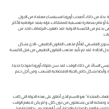
ربية. بدلا من ذلك، أصبحت أوروبا فسيفساء معقدة من الدول
قام بمصادرة تعسفية للممتلكات، فإنه يفقد مواطنيه الأكثر
ى بدعم من الكنيسة الدولية. لقد ظهرت البرلمانات للحد من
ات.
ستوى الفلسفي، يُعَلِّمُ مذهب القانون الطبيعي –الذي يشكل
دل الخالدة. لقد تم تأييد مذهب القانون الطبيعي من قبل الكنيسة
رئيسي السائد في ذلك الوقت. لقد سن ملوك أوروبا نموذجا جديدا:
اسة، وأيضا بشكل خاص الحياة الاقتصادية للشعب. ومن أجل دعم
اطعات المتحدة” هو الاسم الذي أطلق على هذه الدولة التي كانت
بلد وصناعه الذين يشتغلون من دون كلل. و لم يكن لديهم الوقت
لانشغالهم بالصناعة والتجارة، أنشأ الهولنديون نظاما قانونيا