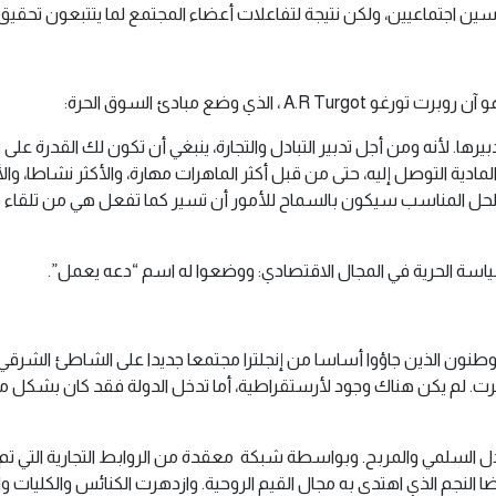
ن اجتماعيين، ولكن نتيجة لتفاعلات أعضاء المجتمع لما يتتبعون تحقيق 
لذي وضع مبادئ السوق الحرة:
دبيرها. لأنه ومن أجل تدبير التبادل والتجارة، ينبغي أن تكون لك القدرة 
دية التوصل إليه، حتى من قبل أكثر الماهرات مهارة، والأكثر نشاطا، وال
الحل المناسب سيكون بالسماح للأمور أن تسير كما تفعل هي من تلقاء ذا
اسة الحرية في المجال الاقتصادي: ووضعوا له اسم “دعه يعمل”.
نون الذين جاؤوا أساسا من إنجلترا مجتمعا جديدا على الشاطئ الشرقي لأم
لم يكن هناك وجود لأرستقراطية، أما تدخل الدولة فقد كان بشكل مح
تبادل السلمي والمربح. وبواسطة شبكة معقدة من الروابط التجارية التي 
ية أيضا النجم الذي اهتدى به مجال القيم الروحية. وازدهرت الكنائس والكل