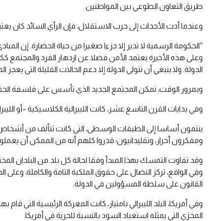
طريق التعاون الطوعي بين المواطنين.
وعندما أدت الأحداث إلى حرب الاستقلال، فإن الرأي السائد كان ي
“الحكومة الرسمية لا تدير إلا جزءا صغيرا من حياة الحضارة. إن المب
وعلى هذه الأخيرة يعتمد الأمن فضلا عن ازدهار الفرد والمجتمع ك
الدولة. ولا ينبغي أن تتولى الدولة إلا دعم الحالات القليلة التي يع
وبمرور الوقت، تمكن المجتمع الجديد الذي تأسس على فلسفة الحقوق 
وفي بدايات القرن التاسع عشر، كانت الليبرالية الكلاسيكية –أو اللي
ينتمون أساسا إلى الطبقات الوسطى، التي كانت تتألف من أشخاص
ومفكرون أحرار، وتقليدانيون؛ قدروا كلهم أنه من الممكن أن يعملوا
وقد تفاوت التمسك بهذا المبدأ وفقا لحالة كل بلد من البلدان المخ
وفي الواقع، تركز النضال على حقوق الملكية التامة والكاملة، وعلى الحري
القانون على سلطة المسؤولين في الدولة.
المخزي التي يمثله استعباد السود بالنسبة للحرية في أمريكا.