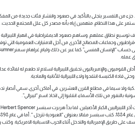
. جزء من التفسير يتجلى بالتأكيد في صعود وانتشار فئات جديدة من المفكري
تمر على هذا النظام، متهمين إياه بأنه مصدر كل علل المجتمع الحديث.
هدف توسيع نطاق عملهم. وساهم صعود الديمقراطية في انهيار الليبرالي
روقراطيون وجماعات المصالح الأخرى من أجل الامتيازات العمومية التي ت
 عمله.
دان القوميون والإمبرياليون تحقيق الليبرالية لسلام لا طعم له لفائدة 
قادة الكنيسة انتقدوا ولاء الليبرالية للأنانية والمادية.
ية ولا سيما في مطلع القرن العشرين. في أماكن أخرى، سمي أنصار تدخل ا
 بالنفور من تلك الأسماء، انقلبوا إلى اتخاذ اسم “ليبرالي”.
 على طريق الإمبريالية والتدخل أثناء الحرب الاسبانية الامريكية. وكتب 