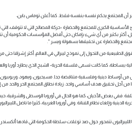
عتبر أن المجتمع يحكم نفسه بنفسه فقط. كما أعلن توماس باين،
ادئ الأساسية الكبرى للمجتمع والحضارة -حركة المصالح التي لا تتوقف، الت
كل، أكثر بكثير من أي شيء بإمكان حتى أفضل المؤسسات الحكومية أن تق
جز المجتمع والحضارة عن تحقيقها بسهولة ويسر “.
الطبيعية من التحول إلى نموذج ليبرالي في العالم، أكثر إشراقا حتى من 
برالية ببساطة، كما كانت تسمى فلسفة الحرية- الشبح الذي يطارد أوربا والع
 من أوساط دينية وفلسفية متناقضة جدا. مسيحيون، ويهود، وربوبيون
 من أجل تحقيق هدف أساسي واحد: زيادة نطاق المجتمع الحر والحد من إكر
تلفة. ففي بعض الأحيان، كما هو الحال في أوروبا الوسطى والشرقية، حيث 
ة الدينية وإلغاء نظام القنانة. وفي أوروبا الغربية، كثيرا ما ناضل الليبرال