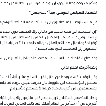
والأعراف، وخصوصا السوق- أن تولد وتنمو، ليس نتيجة لعمل مهندسي
الاقتصاد السياسي الفرنسي: مبدأ “دعه يعمل”
في فرنسا، توصل الاقتصاديون إلى استنتاجات مماثلة. أحد أكبرهم هو آن روبرت تورغو A.R Turgot ، ا
“إن السياسة التي يجب اتباعها هي بالتالي ترك الطبيعة دون ادعاء ت
الإنسان وفي مستوى من التفاصيل يعد من المستحيل من الناحية الما
توفر لحكومة مثل هذا الكم الهائل من المعلومات التفصيلية، فإن 
المدعوين إلى المنافسة الحرة فيما بينهم “.
وقد صاغ الاقتصاديون الفرنسيون مصطلحا من أجل التعبير على سي
ولادة أمريكا: الحكم الذاتي
وفي الوقت نفسه، وبدءا من أوائل القرن السابع عشر، أنشأ المستوط
معهم والمؤسسات التي طورها، فإن طريقة عيش فريدة قد ظهرت. 
المستعمرون من أجل بناء حياة كريمة لأنفسهم ولأسرهم.
ونظرا لتمتعهم باستقلال كبير، فإنهم كانوا ملتزمين بالإجماع بال
أكثر ثراء من أي بلد آخر في العالم آنذاك. لقد كانت المبادرة الفرد