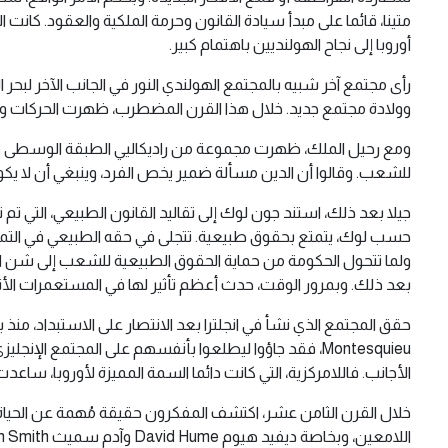
متينا، قائما على مبدأ سيادة القانون وحرمة الملكية والعقود. كان
أوروبا إلى نجاح الهولنديين باهتمام كبير.
رأى مجتمع آخر شبيه بالمجتمع الهولندي النور في الجانب الآخر لبحر ا
وولادة مجتمع جديد. خلال هذا القرن المضطرب، ظهرت الحركات والمف
للشعب. وقالوا أن الدين مسألة ضمير يخص الفرد، وينبغي أن لا يكون 
جيلا بعد ذلك، استند جون لوك إلى تقاليد القانون الطبيعي، التي ت
حسب لوك، يتمتع بحقوق طبيعية. تتجلى في حقه الطبيعي في التمتع ب
ولما تتحول الحكومة من حماية الحقوق الطبيعية للشعب إلى شن الح
بعد ذلك. وبمرور الوقت، حدث أعظم تأثير لها في المستعمرات الأ
Montesquieu، فقد جاؤوا ليطلعوا بأنفسهم على المجتمع ال
الأجانب. فاللامركزية، التي كانت دائما السمة المميزة لأوروبا، ساعدت
خلال القرن الثامن عشر، اكتشف المفكرون حقيقة مُهمة عن الحياة ال