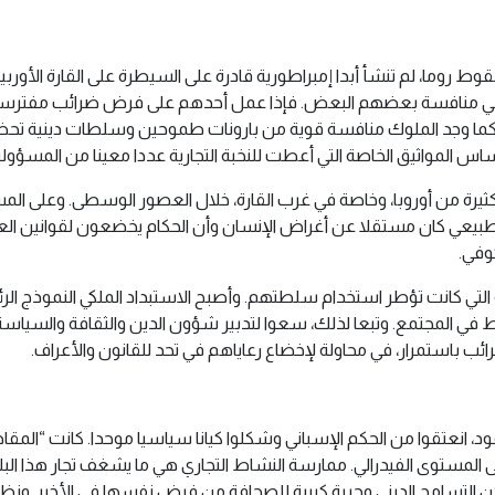
وط روما، لم تنشأ أبدا إمبراطورية قادرة على السيطرة على القارة الأو
في منافسة بعضهم البعض. فإذا عمل أحدهم على فرض ضرائب مفترسة أو 
لهم. كما وجد الملوك منافسة قوية من بارونات طموحين وسلطات دينية تحض
المواثيق الخاصة التي أعطت للنخبة التجارية عددا معينا من المسؤولي
 كثيرة من أوروبا، وخاصة في غرب القارة، خلال العصور الوسطى. وعلى الم
م الطبيعي كان مستقلا عن أغراض الإنسان وأن الحكام يخضعون لقوانين الع
وفي.
مة التي كانت تؤطر استخدام سلطتهم. وأصبح الاستبداد الملكي النموذج ال
نشاط في المجتمع. وتبعا لذلك، سعوا لتدبير شؤون الدين والثقافة والسي
رائب باستمرار، في محاولة لإخضاع رعاياهم في تحد للقانون والأعراف.
ود، انعتقوا من الحكم الإسباني وشكلوا كيانا سياسيا موحدا. كانت “المق
ى المستوى الفيدرالي. ممارسة النشاط التجاري هي ما يشغف تجار هذا ال
كن التسامح الديني وحرية كبيرة للصحافة من فرض نفسها في الأخير. ونظرا 