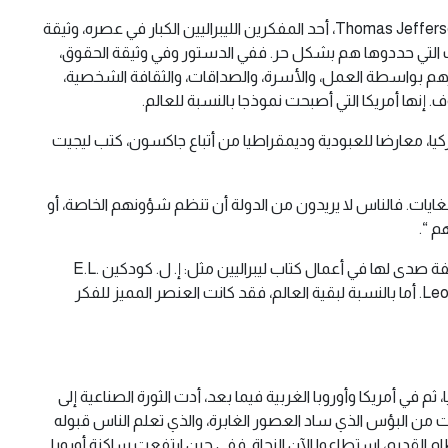
من وجهة نظر المذهب الليبرالي، فقد كانت الولايات المتحدة الأمريكية محظوظة بشكل ملحوظ منذ البداية. لقد كتب توماس جيفرسون Thomas Jefferson، أحد المفكرين الليبراليين الكبار في عصره، وثيقة
 التي حددوها هم بشكل حر. ففي الدستور وفي وثيقة الحقوق،
م بواسطة العمل، والأسرة، والصداقات، والثقافة الشخصية،
 إنها أمريكا التي أصبحت نموذجا بالنسبة للعالم.
لال بدايات القرن التاسع عشر كان هو ويليام ليجيت William Leggett، وكان صحفيا نيويوركيا، معارضا للعبودية وديمقراطيا من أتباع جاكسون، كتب ليجيت
ات. فالناس لا يريدون من الدولة أن تنظم شؤونهم الخاصة، أو
م “.
أصبحت فلسفة “دعه يعمل” عقيدة عدد لا يحصى من الأميركيين ومن جميع الطبقات الاجتماعية. وخلال الأجيال اللاحقة، وجدت هذه الفلسفة صدى لها في أعمال كتاب ليبراليين مثل: إ. ل. كودكين E.L.
Godkin وألبرت جاي نوك Albert Jay Nock، وإتش. إل. مينكين H.L. Mencken، وفرانك غودوروف Frank Chodorov، وليونارد ريد Leonard Read. أما بالنسبة لبقية العالم، فقد كانت العنصر المميز للفكر
في أمريكا وأوروبا الغربية فيما بعد، أدت الثورة الصناعية إلى
ات من البؤس الذي ساد العصور الغابرة، والذي تعلم الناس قبوله
م القديم، استطاعوا الآن النجاة. ففي حين ارتفعت ساكنة أوروبا