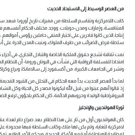
من العصر الوسيط إلى الاستبداد الحديث
كانت اللامركزية وتقاسم السلطة من مميزات تاريخ أوروبا. فبعد سق
المتنافسة، وإمارات ومدن-دويلات. ووجد مختلف الحكام أنفسهم 
إنتاجا، الذين كانوا قادرين على اختيار المنفى حاملين رؤوس أموا
سلطة فرض الضرائب من طرف الملوك، وبنيت المدن الحرة على أساس 
نمت ثقافة تشجع حقوق الملكية الخاصة والتبادل التجاري، في أجزاء
امتدادا للفسلفة الرواقية التي نشأت في اليونان وروما- أن النظا
ونشر في الجامعات الكبيرة، من أكسفورد إلى سالامانكا، وبراغ وكراك
لما بدأ العصر الحديث، بدأ معه الحكام في التحلل من القيود القدي
إذ قالوا أنهم عينوا من قبل الله ليكونوا مصدر كل الحياة وكل ال
البيروقراطية الوليدة وحروبهم الدائمة، كان الحكام يلجؤون لرفع الض
ثورتا الهولنديين والإنجليز
كان الهولنديون أول من ثار على هذا النظام. بعد صراع دام لعدة عق
لامركزية للغاية، ولم يكن لها ملك وكانت السلطة فيها محدودة عل
لمطاردة الهراطقة أو قمع الأفكار الجديدة. وبحكم الأمر الواقع، تم