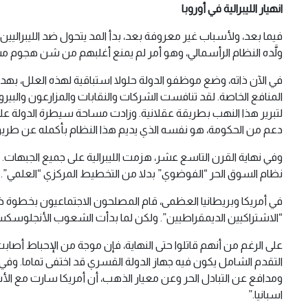
انهيار الليبرالية في أوروبا
فيما بعد، ولأسباب غير معروفة بعد، بدأ المد يتحول ضد الليبراليين
ولَّده النظام الرأسمالي، وهو أمر لم يمنع أغلبهم من شن هجوم مس
في الآن ذاته، وضع موظفو الدولة حلولا استباقية لهذه العلل، ب
المنافع الخاصة. لقد تنافست الشركات والنقابات والمزارعون والبي
دعم من الحكومة، هو نفسه الذي يديم هذا النظام بأكمله عن طريق
وفي نهاية القرن التاسع عشر، هزمت الليبرالية على جميع الجبهات. أ
نظام السوق الحر “الفوضوي” بدلا من التخطيط المركزي “العلمي”. وحتى 
في أمريكا وبريطانيا العظمى، قام المصلحون الاجتماعيون بخطوة ذك
“الاشتراكيين الديمقراطيين”. ولكن لما بدأت الشعوب الأنجلوسكسونية
ومدافع عن التبادل الحر وعن معيار الذهب، أن أمريكا سارت مع الأسف
اسبانيا.”