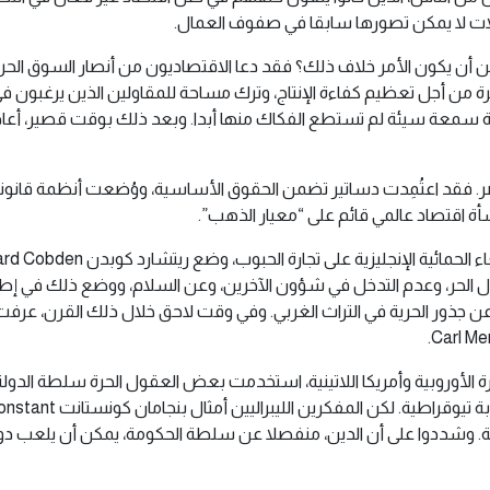
ات لا يمكن تصورها سابقا في صفوف العمال.
 أن يكون الأمر خلاف ذلك؟ فقد دعا الاقتصاديون من أنصار السوق الحرة 
ة من أجل تعظيم كفاءة الإنتاج، وترك مساحة للمقاولين الذين يرغبون في 
اعية سمعة سيئة لم تستطع الفكاك منها أبدا. وبعد ذلك بوقت قصير، أعاد 
صر. فقد اعتُمِدت دساتير تضمن الحقوق الأساسية، ووُضعت أنظمة قانون
شأة اقتصاد عالمي قائم على “معيار الذهب”.
. ودافع فريدريك باستيا Frédéric Bastiat عن التبادل الحر، وعدم التدخل في شؤون الآخرين، وعن 
Th وأوجستين تييري Augustin Thierry بالكشف عن جذور الحرية في التراث الغربي. وفي وقت لاحق خل
ارة الأوروبية وأمريكا اللاتينية، استخدمت بعض العقول الحرة سلطة الدو
 هذه النزاعات العقيمة. وشددوا على أن الدين، منفصلا عن سلطة الحكومة، يمكن أن