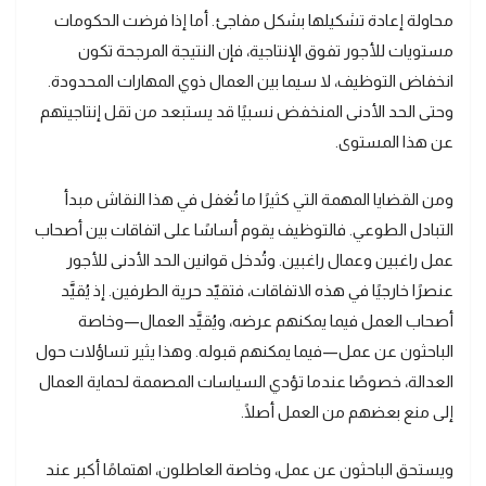
محاولة إعادة تشكيلها بشكل مفاجئ. أما إذا فرضت الحكومات
مستويات للأجور تفوق الإنتاجية، فإن النتيجة المرجحة تكون
انخفاض التوظيف، لا سيما بين العمال ذوي المهارات المحدودة.
وحتى الحد الأدنى المنخفض نسبيًا قد يستبعد من تقل إنتاجيتهم
عن هذا المستوى.
ومن القضايا المهمة التي كثيرًا ما تُغفل في هذا النقاش مبدأ
التبادل الطوعي. فالتوظيف يقوم أساسًا على اتفاقات بين أصحاب
عمل راغبين وعمال راغبين. وتُدخل قوانين الحد الأدنى للأجور
عنصرًا خارجيًا في هذه الاتفاقات، فتقيّد حرية الطرفين. إذ يُقيَّد
أصحاب العمل فيما يمكنهم عرضه، ويُقيَّد العمال—وخاصة
الباحثون عن عمل—فيما يمكنهم قبوله. وهذا يثير تساؤلات حول
العدالة، خصوصًا عندما تؤدي السياسات المصممة لحماية العمال
إلى منع بعضهم من العمل أصلًا.
ويستحق الباحثون عن عمل، وخاصة العاطلون، اهتمامًا أكبر عند