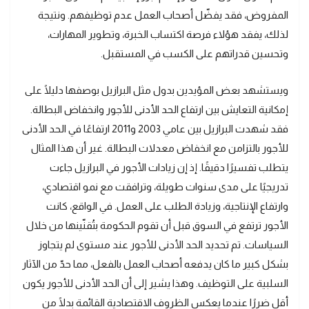
المفروض، فقد يفضّل أصحاب العمل عدم توظيفهم. ونتيجة
لذلك، يفقد هؤلاء فرصة اكتساب الخبرة، وتطوير المهارات،
وتحسين قدراتهم على الكسب في المستقبل.
ويستشهد بعض المؤيدين بدول مثل البرازيل بوصفها دليلًا على
إمكانية التعايش بين ارتفاع الحد الأدنى للأجور وانخفاض البطالة.
فقد شهدت البرازيل بين عامي 2003 و2011 ارتفاعًا في الحد الأدنى
للأجور بالتزامن مع انخفاض معدلات البطالة. غير أن هذا المثال
يتطلب تفسيرًا دقيقًا. إذ إن زيادات الأجور في البرازيل جاءت
تدريجيًا على مدى سنوات طويلة، وترافقت مع نمو اقتصادي،
وارتفاع الإنتاجية، وزيادة الطلب على العمل. في الواقع، كانت
الأجور ترتفع في السوق قبل أن تقوم الحكومة بتُقنّينها من خلال
السياسات. تم تحديد الحد الأدنى للأجور عند مستوى لم يتجاوز
بشكل كبير ما كان يدفعه أصحاب العمل بالفعل، مما حدّ من الآثار
السلبية على التوظيف. وهذا يشير إلى أن الحد الأدنى للأجور يكون
أقل ضررًا عندما يعكس الظروف الاقتصادية القائمة بدلًا من