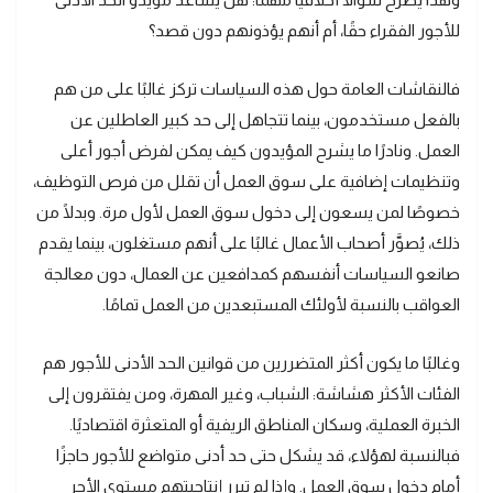
للأجور الفقراء حقًا، أم أنهم يؤذونهم دون قصد؟
فالنقاشات العامة حول هذه السياسات تركز غالبًا على من هم
بالفعل مستخدمون، بينما تتجاهل إلى حد كبير العاطلين عن
العمل. ونادرًا ما يشرح المؤيدون كيف يمكن لفرض أجور أعلى
وتنظيمات إضافية على سوق العمل أن تقلل من فرص التوظيف،
خصوصًا لمن يسعون إلى دخول سوق العمل لأول مرة. وبدلًا من
ذلك، يُصوَّر أصحاب الأعمال غالبًا على أنهم مستغلون، بينما يقدم
صانعو السياسات أنفسهم كمدافعين عن العمال، دون معالجة
العواقب بالنسبة لأولئك المستبعدين من العمل تمامًا.
وغالبًا ما يكون أكثر المتضررين من قوانين الحد الأدنى للأجور هم
الفئات الأكثر هشاشة: الشباب، وغير المهرة، ومن يفتقرون إلى
الخبرة العملية، وسكان المناطق الريفية أو المتعثرة اقتصاديًا.
فبالنسبة لهؤلاء، قد يشكل حتى حد أدنى متواضع للأجور حاجزًا
أمام دخول سوق العمل. وإذا لم تبرر إنتاجيتهم مستوى الأجر