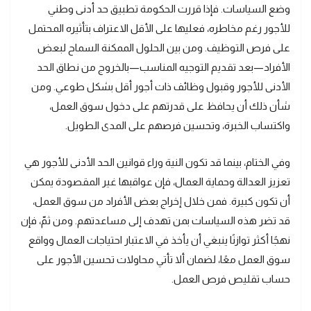
وضع السياسات. فإذا قررت الحكومة تطبيق حد أدنى وطني
للأجور رغم مخاطره، فعليها على الأقل الاعتراف بتأثيره المحتمل
على فرص التوظيف. ومن بين الحلول الممكنة السماح لبعض
الأفراد—بعد تقديم التوجيه المناسب—بالخروج من نطاق الحد
الأدنى للأجور وقبول وظائف ذات أجور أقل بشكل طوعي. ومن
شأن ذلك أن يحافظ على قدرتهم على دخول سوق العمل،
واكتساب الخبرة، وتحسين فرصهم على المدى الطويل.
وفي الختام، بينما قد تكون النية وراء قوانين الحد الأدنى للأجور هي
تعزيز العدالة وحماية العمال، فإن عواقبها غير المقصودة يمكن
أن تكون كبيرة. فمن خلال إخراج بعض الأفراد من سوق العمل،
قد تضر هذه السياسات بمن تهدف إلى مساعدتهم. ومن ثمّ، فإن
نهجًا أكثر توازنًا ينبغي أن يأخذ في الاعتبار احتياجات العمال وواقع
سوق العمل معًا، لضمان ألا تأتي محاولات تحسين الأجور على
حساب تقليص فرص العمل.