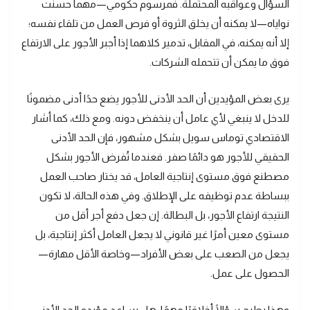
السؤال وعواقبه المحتملة. فمرسوم حكومي—مهما حسنت
نواياه—لا يمكنه أن يخلق الثروة أو فرص العمل من تلقاء نفسه؛
إلا أنه يمكنه، في المقابل، تدمير كلاهما إذا أجبر الأجور على الارتفاع
فوق ما يمكن أن تتحمله الشركات.
يرى بعض المؤيدين أن الحد الأدنى للأجور يضع حدًا أدنى مضمونًا
للدخل لا ينبغي لأي عامل أن ينخفض دونه. ومع ذلك، كما أشار
الاقتصادي توماس سويل بشكل مشهور، فإن الحد الأدنى
الحقيقي للأجور هو دائمًا صفر. فعندما تُفرض الأجور بشكل
مصطنع فوق مستوى إنتاجية العامل، قد يختار صاحب العمل
ببساطة عدم توظيفه على الإطلاق. وفي هذه الحالة، لا تكون
النتيجة ارتفاع الأجور، بل البطالة. إن جعل دفع أجر أقل من
مستوى معين أمرًا غير قانوني لا يجعل العامل أكثر إنتاجية، بل
يجعل من الصعب على بعض الأفراد—وخاصة الأقل مهارة—
الحصول على عمل.
وهذا يطرح سؤالًا أخلاقيًا مهمًا: هل يساعد مؤيدو الحد الأدنى