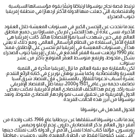
ترتبط قصة نجاح بوتسوانا ارتباطًا وثيقًا بقوة مؤسساتها السياسية
والاقتصادية، التي جعلت منها الدولة الأكثر ازدهارًا في منطقة إفريقيا
جنوب الصحراء.
عندما نتحدث عن التحسن الكبير في مستويات المعيشة خلال العقود
الأخيرة، ننسى عادةً أن هذا التحسّن لم يكن متساويًا بين جميع مناطق
العالم. ففي حين شهدت آسيا نموًا اقتصاديًا هائلًا، كانت إفريقيا هي
القارة الأقل استفادة من النظام الرأسمالي العالمي. ومع ذلك، لا يعني
هذا أن مستويات المعيشة في إفريقيا لم تتحسن على الإطلاق؛ فمنذ
عام 1990 تراجعت نسبة الفقر المدقع في بلدان إفريقيا جنوب الصحراء
بشكل ملحوظ، وارتفع متوسط العمر المتوقع بأكثر من عشر
سنوات.
لكن بالمقارنة مع بقية العالم، ما تزال إفريقيا متأخرة في التنمية
البشرية والاقتصادية. وكما يشير يوهان نوربرغ في كتابه الرائع التقدم:
عشرة أسباب تدعونا للتفاؤل بالمستقبل، فإن اقتصاد شرق آسيا
تضاعف حجمه بين عامي 1981 و2000، بينما ظل الاقتصاد الإفريقي
شبه راكد. ورغم هذا التخلّف الاقتصادي العام لأفريقيا، تمكنت بعض
الدول الإفريقية من تحقيق نسب نمو وازدهار اقتصادي ملحوظ، وتعد
بوتسوانا من أبرز هذه الحالات الفريدة.
التحول المذهل في بوتسوانا
عندما نالت بوتسوانا استقلالها عن بريطانيا عام 1966، كانت واحدة من
أفقر دول العالم. يذكر الاقتصاديان دارون عجم أوغلو وجيمس
روبنسون، مؤلفا كتاب لماذا تفشل الأمم، أن الدولة كانت تمتلك حينها
“اثني عشر كيلومترًا فقط من الطرق المعبدة، واثنين وعشرين مواطنًا