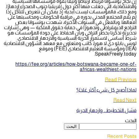
إن نجاح بوتسوانا مرتبط ارتباطًا وثيقًا بقوة مؤسساتها السياسية
والاقتصادية، التي جعلت منها أكثر دول إفريقيا جنوب الصحراء ازدهارًا.
ومع ذلك، فالمؤسسات ليست أبدية؛ إذ يمكن أن تتعرض للتآكل إذا
لم يقم المجتمع المدني بدوره في مراقبة الحكومات ومحاسبتها على
أفعالها. وبالفعل في السنوات الأخيرة، شهدت بوتسوانا بعض
التراجع الديمقراطي وتدهورًا في حماية حقوق الملكية — وهي إشارات
تحذيرية تذكّرنا بخطر التراخي وبأن الحفاظ على جودة المؤسسات هو
شرط أساسي لاستمرار الحرية السياسية والازدهار الاقتصادي.
لويس بابلو دي لا هورا، كاتب ومتعاون مع معهد الشؤون الاقتصادية
(IEA) ومؤسسة التعليم الاقتصادي (FEE) وموقع
SpeakFreely.today.
https://fee.org/articles/how-botswana-became-one-of-
africas-wealthiest-nations
Read Previous
لماذا أصبح كل شيء أكثر غلاءً؟
Read Next
فشل التخطيط… وازدهار الحرية
البحث
البحث
Recent Posts