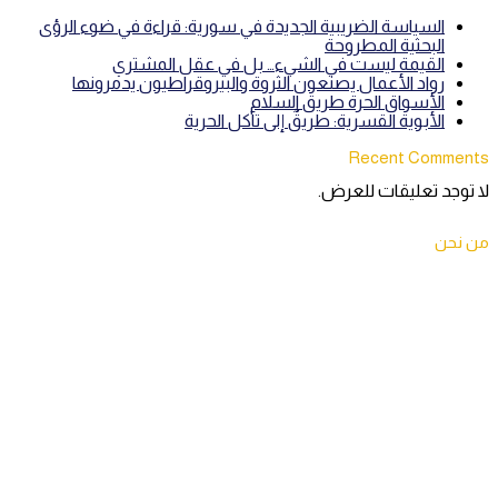
السياسة الضريبية الجديدة في سورية: قراءة في ضوء الرؤى
البحثية المطروحة
القيمة ليست في الشيء… بل في عقل المشتري
رواد الأعمال يصنعون الثروة والبيروقراطيون يدمرونها
الأسواق الحرة طريق السلام
الأبوية القسرية: طريقٌ إلى تآكل الحرية
Recent Comments
لا توجد تعليقات للعرض.
من نحن
“سورية حرة” مبادرة علمية أطلقها عدد من الباحثين السوريين
والعرب والدوليين. تهدف المبادرة إلى مواكبة الجمهورية السورية في
مرحلتها الانتقالية بعد الثورة من خلال تقديم دراسات واقتراح حلول
علمية وعملية مبتكرة من أجل إرساء دعائم دولة الحق والقانون
والمؤسسات.
تهدف المبادرة إلى تنظيم لقاءات ومناظرات مع صانعي القرار
والفاعلين المجتمعيين لطرح رؤى عملية لمستقبل سورية. كما تهدف
إلى تنظيم تكوينات وورش تدريبية لتأهيل المجتمع المدني
والأكاديميين لصياغة خارطة طريق تسهم في تحقيق الانتقال السلمي
وبناء دولة قائمة على التعددية وتكافؤ الفرص.