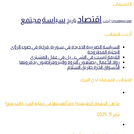
التصنيفات
اقتصاد
سياسة
مجتمع
تاريخ
Uncategorized
أبحاث
أحدث المقالات
السياسة الضريبية الجديدة في سورية: قراءة في ضوء الرؤى
البحثية المطروحة
القيمة ليست في الشيء… بل في عقل المشتري
رواد الأعمال يصنعون الثروة والبيروقراطيون يدمرونها
الأسواق الحرة طريق السلام
المقالات المفضلة لدى القراء
ما هي الحقوق الطبيعية؟ وما أهميتها في حماية الفرد والمجتمع؟
يناير 11, 2025