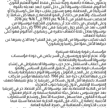
يحملون شهادة جامعية، ومئة شخص فقط أنهوا التعليم الثانوي.”
أما اليوم، فتمتلك بوتسوانا أعلى دخل للفرد (بعد تعديله بالقوة
الشرائية) في المنطقة، وهو مستوى يقارب دولًا مثل كوستاريكا أو
المكسيك. والأهم من ذلك أن النمو الاقتصادي فيها كان شاملًا؛ إذ
انخفضت نسبة الفقر من 34.8% عام 1993 إلى 16.1% عام 2016
وعلى النقيض من ذلك، نجد أن زيمبابوي، المجاورة لبوتسوانا من
الغرب، تُعد من أفقر دول إفريقيا. ففي عام 1990 كان دخل الفرد في
بوتسوانا يعادل ثلاثة أضعاف نظيره في زيمبابوي، أما اليوم فهو أعلى
بثمانية أضعاف.
كيف تمكنت بوتسوانا من الخروج من فخ الفقر؟ وما الذي يميزها عن
جيرانها الأقل نموًا مثل زامبيا وزيمبابوي؟
مؤسسات قوية ويقظة مستمرة
يؤكد عجم أوغلو وروبنسون أن السر يكمن في جودة مؤسسات
بوتسوانا السياسية والاقتصادية.
ففي أعقاب الاستقلال، نجح حزب بوتسوانا الديمقراطي في إنشاء
مؤسسات قوية تهدف إلى تحقيق الاستقرار السياسي والنمو
الاقتصادي على المدى الطويل. وبوتسوانا اليوم ديمقراطية راسخة
تُجرى فيها انتخابات حرة منذ عام 1966. كما يصنفها مؤشر مدركات
الفساد باعتبارها أقل الدول فسادًا في إفريقيا، إذ يبلغ تقييمها ضعف
المتوسط الإقليمي لدول إفريقيا جنوب الصحراء.
أما من الناحية الاقتصادية، تُعد بوتسوانا ثاني أكثر اقتصاد حر في إفريقيا
بعد موريشيوس، بفضل بيئة تنظيمية سليمة وبـ احترام معقول
لسيادة القانون، مما يسهل ممارسة الأعمال ويشجع الاستثمارات
الأجنبية. إضافة إلى ذلك، فإن القيود التجارية منخفضة نسبيًا، فيما
نجحت الحكومات المتعاقبة في ضبط المالية العامة.